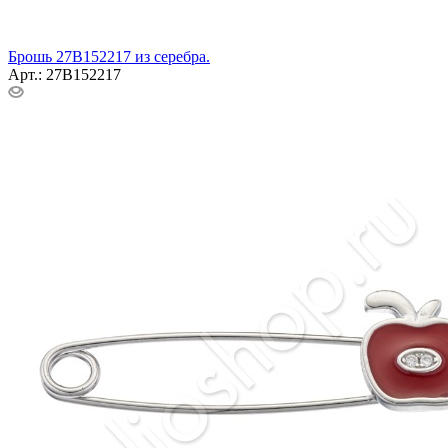
Брошь 27В152217 из серебра.
Арт.: 27В152217