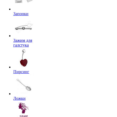
Запонки
Зажим для
галстука
Пирсинг
Ложки