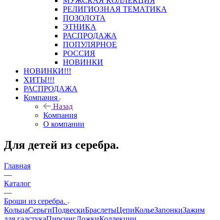
МУЖСКАЯ КОЛЛЕКЦИЯ
РЕЛИГИОЗНАЯ ТЕМАТИКА
ПОЗОЛОТА
ЭТНИКА
РАСПРОДАЖА
ПОПУЛЯРНОЕ
РОССИЯ
НОВИНКИ
НОВИНКИ!!!
ХИТЫ!!!
РАСПРОДАЖА
Компания
Назад
Компания
О компании
Для детей из серебра.
Главная
—
Каталог
—
Броши из серебра.
Кольца
Серьги
Подвески
Браслеты
Цепи
Колье
Запонки
Зажим
для галстука
Пирсинг
Ложки
Коллекции