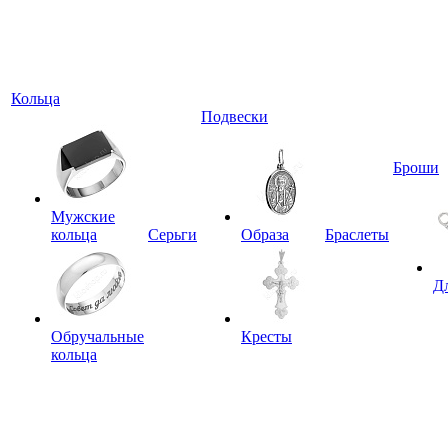
Кольца
Подвески
Броши
Мужские
кольца
Серьги
Образа
Браслеты
Д
Обручальные
Кресты
кольца