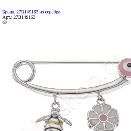
Брошь 27В149163 из серебра.
Арт.: 27В149163