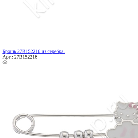
Брошь 27В152216 из серебра.
Арт.: 27В152216