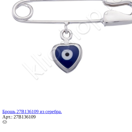
Брошь 27В136109 из серебра.
Арт.: 27В136109