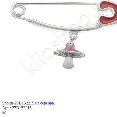
Брошь 27В152215 из серебра.
Арт.: 27В152215