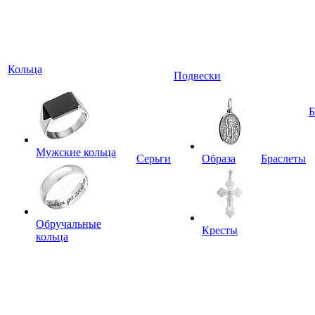
Кольца
Подвески
Мужские кольца
Серьги
Образа
Браслеты
Обручальные
Кресты
кольца