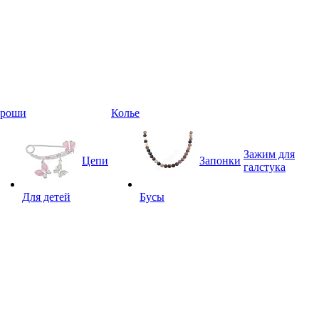
Броши
Колье
Зажим для
Цепи
Запонки
галстука
Для детей
Бусы