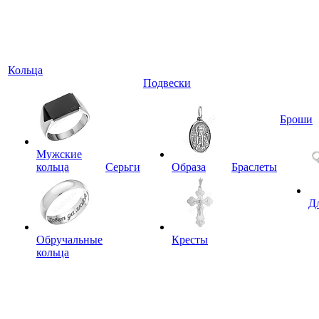
Кольца
Подвески
Броши
Мужские
кольца
Серьги
Образа
Браслеты
Д
Обручальные
Кресты
кольца