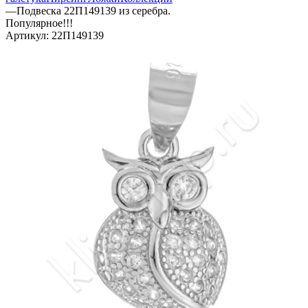
—
Подвеска 22П149139 из серебра.
Популярное!!!
Артикул:
22П149139