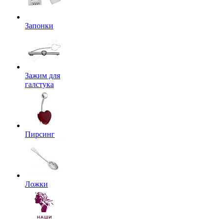
Запонки
Зажим для
галстука
Пирсинг
Ложки