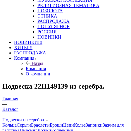
МУЖСКАЯ КОЛЛЕКЦИЯ
РЕЛИГИОЗНАЯ ТЕМАТИКА
ПОЗОЛОТА
ЭТНИКА
РАСПРОДАЖА
ПОПУЛЯРНОЕ
РОССИЯ
НОВИНКИ
НОВИНКИ!!!
ХИТЫ!!!
РАСПРОДАЖА
Компания
Назад
Компания
О компании
Подвеска 22П149139 из серебра.
Главная
—
Каталог
—
Подвески из серебра.
Кольца
Серьги
Браслеты
Броши
Цепи
Колье
Запонки
Зажим для
галстука
Пирсинг
Ложки
Коллекции