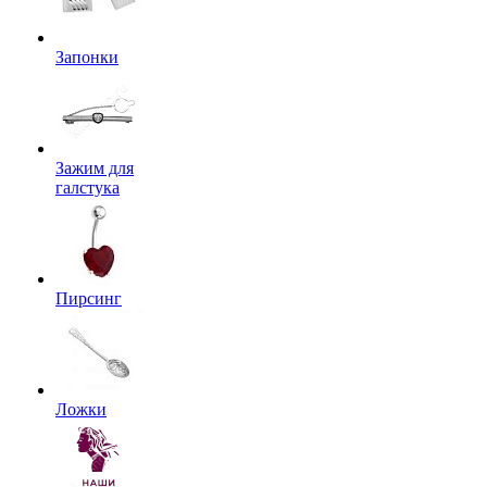
Запонки
Зажим для
галстука
Пирсинг
Ложки