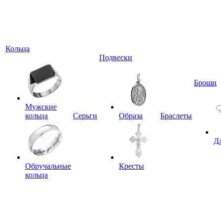
Кольца
Подвески
Броши
Мужские
кольца
Серьги
Образа
Браслеты
Д
Обручальные
Кресты
кольца