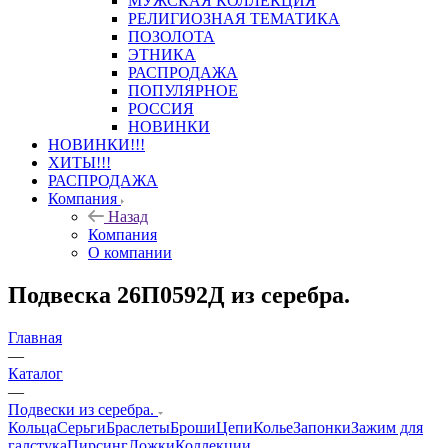
МУЖСКАЯ КОЛЛЕКЦИЯ
РЕЛИГИОЗНАЯ ТЕМАТИКА
ПОЗОЛОТА
ЭТНИКА
РАСПРОДАЖА
ПОПУЛЯРНОЕ
РОССИЯ
НОВИНКИ
НОВИНКИ!!!
ХИТЫ!!!
РАСПРОДАЖА
Компания
Назад
Компания
О компании
Подвеска 26П0592Д из серебра.
Главная
—
Каталог
—
Подвески из серебра.
Кольца
Серьги
Браслеты
Броши
Цепи
Колье
Запонки
Зажим для
галстука
Пирсинг
Ложки
Коллекции