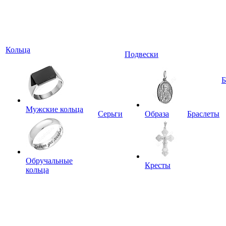
Кольца
Подвески
Мужские кольца
Серьги
Образа
Браслеты
Обручальные
Кресты
кольца