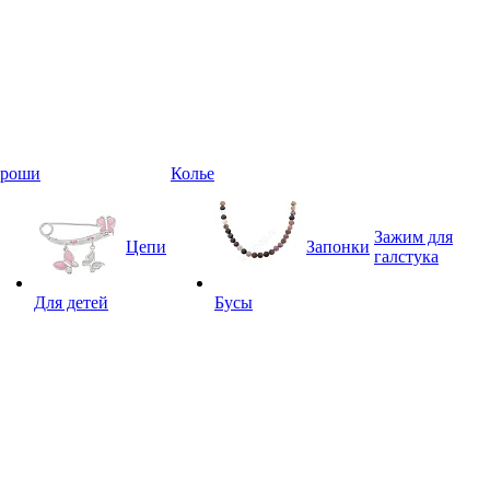
Броши
Колье
Зажим для
Цепи
Запонки
галстука
Для детей
Бусы