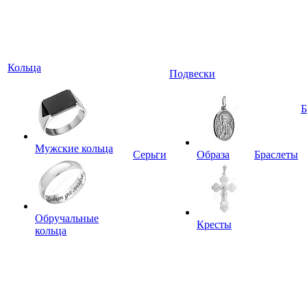
Кольца
Подвески
Мужские кольца
Серьги
Образа
Браслеты
Обручальные
Кресты
кольца