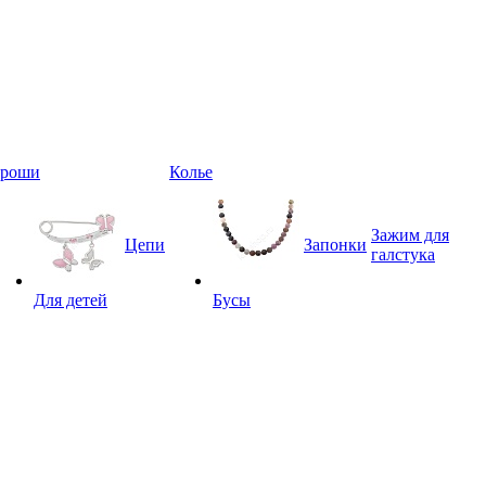
Броши
Колье
Зажим для
Цепи
Запонки
галстука
Для детей
Бусы