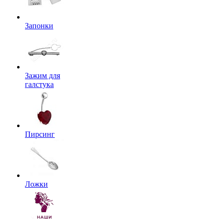
Запонки
Зажим для
галстука
Пирсинг
Ложки