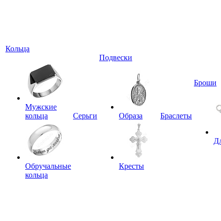
Кольца
Подвески
Броши
Мужские
кольца
Серьги
Образа
Браслеты
Д
Обручальные
Кресты
кольца