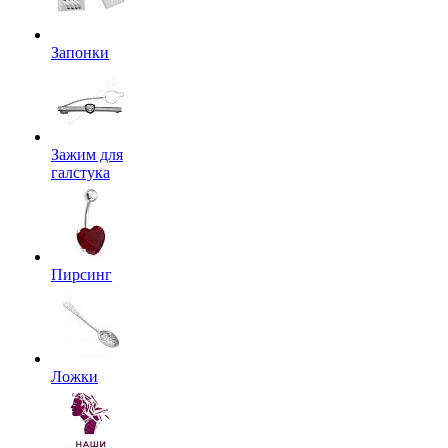
Запонки
Зажим для
галстука
Пирсинг
Ложки