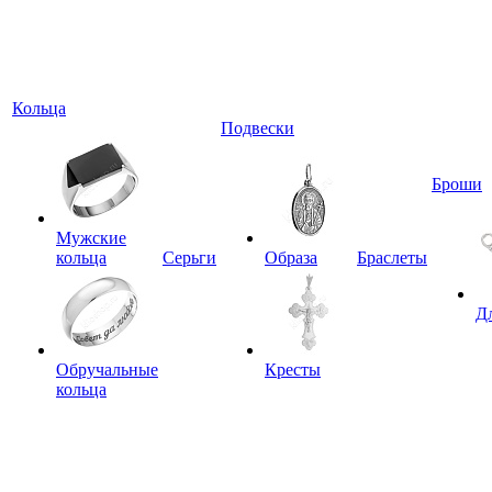
Кольца
Подвески
Броши
Мужские
кольца
Серьги
Образа
Браслеты
Д
Обручальные
Кресты
кольца