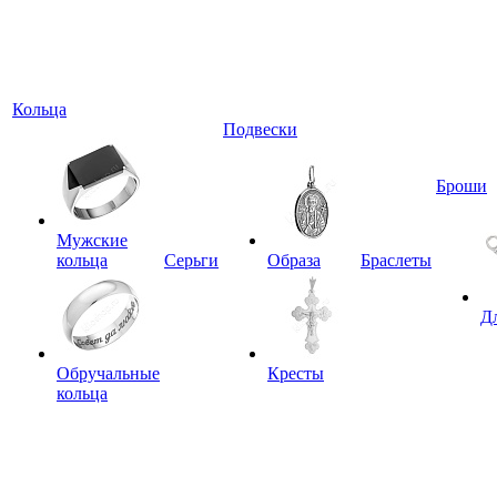
Кольца
Подвески
Броши
Мужские
кольца
Серьги
Образа
Браслеты
Д
Обручальные
Кресты
кольца