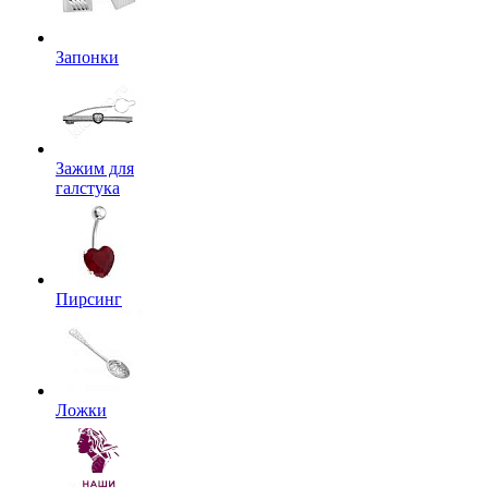
Запонки
Зажим для
галстука
Пирсинг
Ложки