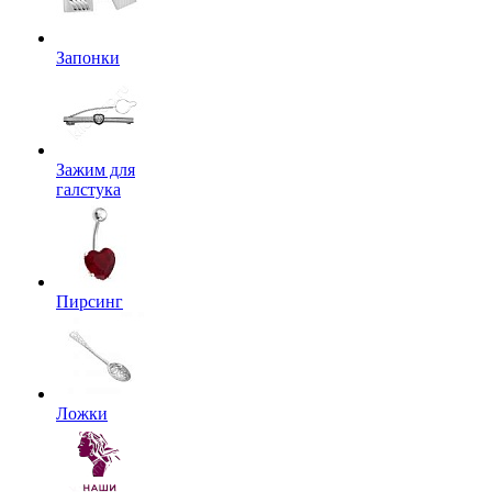
Запонки
Зажим для
галстука
Пирсинг
Ложки