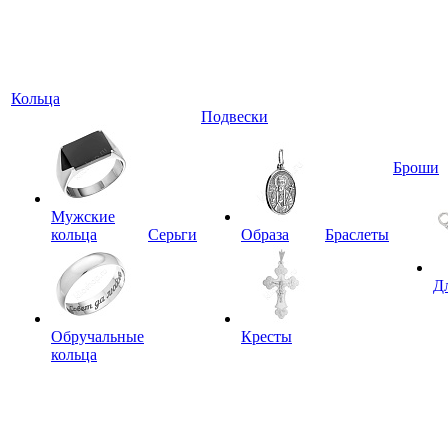
Кольца
Подвески
Броши
Мужские
кольца
Серьги
Образа
Браслеты
Д
Обручальные
Кресты
кольца