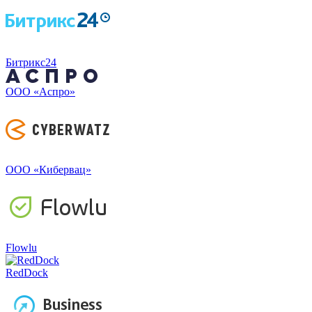
Битрикс24
ООО «Аспро»
ООО «Кибервац»
Flowlu
RedDock