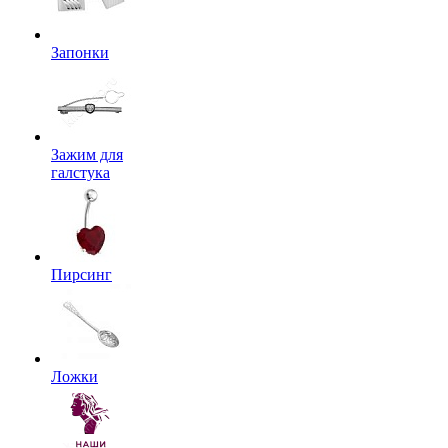
Запонки
Зажим для
галстука
Пирсинг
Ложки