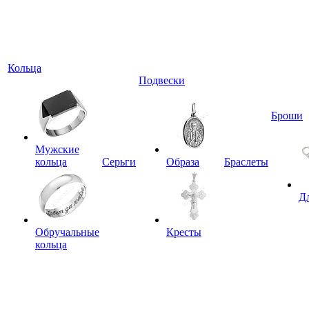
Кольца
Подвески
Броши
Мужские
кольца
Серьги
Образа
Браслеты
Д
Обручальные
Кресты
кольца