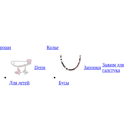
Броши
Колье
Зажим для
Цепи
Запонки
галстука
Для детей
Бусы