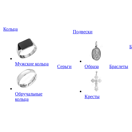
Кольца
Подвески
Мужские кольца
Серьги
Образа
Браслеты
Обручальные
Кресты
кольца